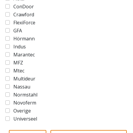
ConDoor
Crawford
FlexiForce
GFA
Hörmann
Indus
Marantec
MFZ
Mtec
Multideur
Nassau
Normstahl
Novoferm
Overige
Universeel