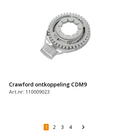
Crawford ontkoppeling CDM9
Art.nr: 110009023
1
2
3
4