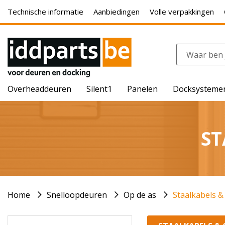
Technische informatie
Aanbiedingen
Volle verpakkingen
Overheaddeuren
Silent1
Panelen
Docksysteme
ST
Home
Snelloopdeuren
Op de as
Staalkabels 