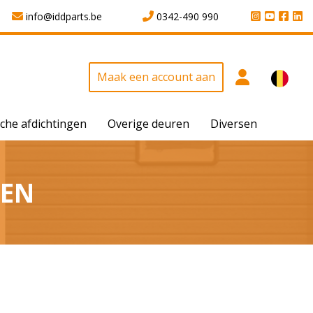
info@iddparts.be
0342-490 990
Maak een account aan
che afdichtingen
Overige deuren
Diversen
LEN