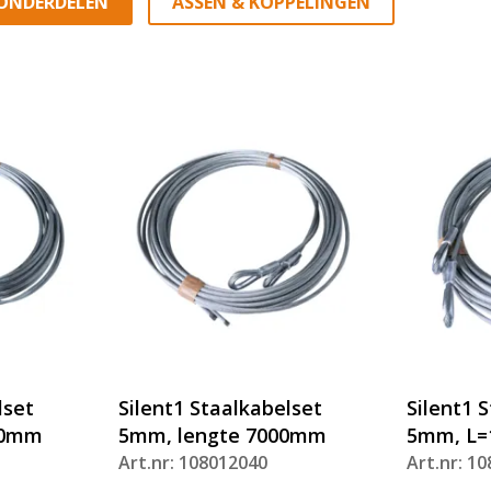
 ONDERDELEN
ASSEN & KOPPELINGEN
lset
Silent1 Staalkabelset
Silent1 
00mm
5mm, lengte 7000mm
5mm, L
Art.nr: 108012040
Art.nr: 1