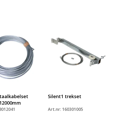
Staalkabelset
Silent1 trekset
=12000mm
08012041
Art.nr: 160301005