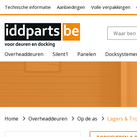
Technische informatie
Aanbiedingen
Volle verpakkingen
Overheaddeuren
Silent1
Panelen
Docksysteme
Home
Overheaddeuren
Op de as
Lagers & Tr