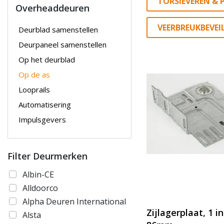
TORSIEVEREN &
Overheaddeuren
VEERBREUKBEVEI
Deurblad samenstellen
Deurpaneel samenstellen
Op het deurblad
Op de as
Looprails
Automatisering
Impulsgevers
Filter Deurmerken
Albin-CE
Alldoorco
Alpha Deuren International
Zijlagerplaat, 1 in
Alsta