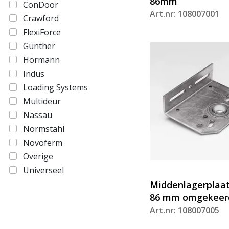
86mm
ConDoor
Art.nr: 108007001
Crawford
FlexiForce
Günther
Hörmann
Indus
Loading Systems
Multideur
Nassau
Normstahl
Novoferm
Overige
Universeel
Middenlagerplaat,
86 mm omgekeer
Art.nr: 108007005