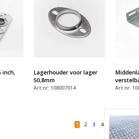
5 inch,
Lagerhouder voor lager
Middenl
50,8mm
verstelba
Art.nr: 108007014
Art.nr: 1
1
2
3
4
Volgende