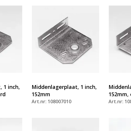
 1 inch,
Middenlagerplaat, 1 inch,
Middenla
rd
152mm
152mm, 
Art.nr: 108007010
Art.nr: 1