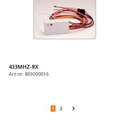
433MHZ-RX
Art.nr: 803000016
1
2