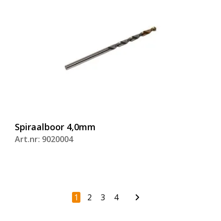
Spiraalboor 4,0mm
Art.nr: 9020004
1
2
3
4