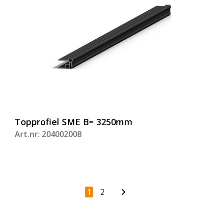
Topprofiel SME B= 3250mm
Art.nr: 204002008
1
2