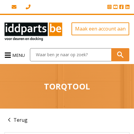
Maak een account aan
MENU
TORQTOOL
Terug