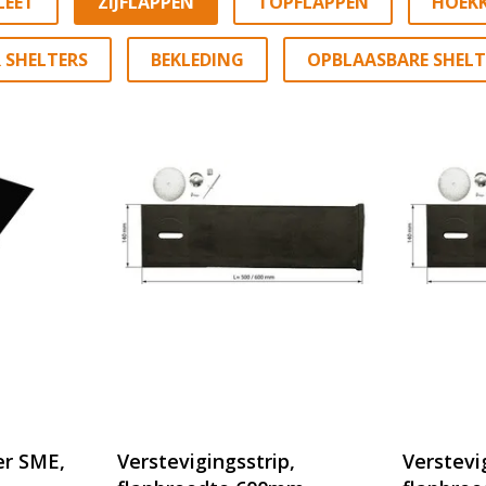
LEET
ZIJFLAPPEN
TOPFLAPPEN
HOEK
 SHELTERS
BEKLEDING
OPBLAASBARE SHELT
er SME,
Verstevigingsstrip,
Verstevi