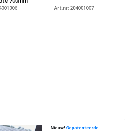
edte 700mm
04001006
Art.nr: 204001007
Nieuw!
Gepatenteerde