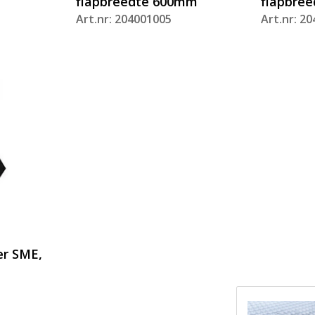
flapbreedte 600mm
flapbre
Art.nr: 204001005
Art.nr: 2
er SME,