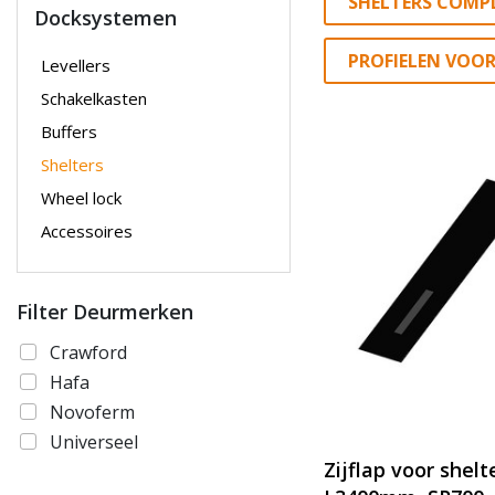
SHELTERS COMP
Docksystemen
PROFIELEN VOOR
Levellers
Schakelkasten
Buffers
Shelters
Wheel lock
Accessoires
Filter Deurmerken
Crawford
Hafa
Novoferm
Universeel
Zijflap voor shelt