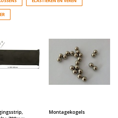
KUSSENS
ELASTIEKEN EN VEREN
ER
gingsstrip,
Montagekogels